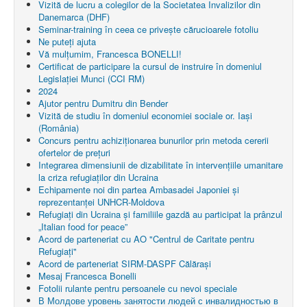
Vizită de lucru a colegilor de la Societatea Invalizilor din
Danemarca (DHF)
Seminar-training în ceea ce privește cărucioarele fotoliu
Ne puteți ajuta
Vă mulțumim, Francesca BONELLI!
Certificat de participare la cursul de instruire în domeniul
Legislației Munci (CCI RM)
2024
Ajutor pentru Dumitru din Bender
Vizită de studiu în domeniul economiei sociale or. Iași
(România)
Concurs pentru achiziționarea bunurilor prin metoda cererii
ofertelor de prețuri
Integrarea dimensiunii de dizabilitate în intervențiile umanitare
la criza refugiaților din Ucraina
Echipamente noi din partea Ambasadei Japoniei și
reprezentanței UNHCR-Moldova
Refugiați din Ucraina și familiile gazdă au participat la prânzul
„Italian food for peace”
Acord de parteneriat cu AO "Centrul de Caritate pentru
Refugiaţi"
Acord de parteneriat SIRM-DASPF Călărași
Mesaj Francesca Bonelli
Fotolii rulante pentru persoanele cu nevoi speciale
В Молдове уровень занятости людей с инвалидностью в