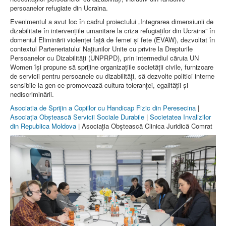
Contacte
persoanelor refugiate din Ucraina.
Evenimentul a avut loc în cadrul proiectului „Integrarea dimensiunii de
dizabilitate în intervențiile umanitare la criza refugiaților din Ucraina” în
domeniul Eliminării violenței față de femei și fete (EVAW), dezvoltat în
contextul Parteneriatului Națiunilor Unite cu privire la Drepturile
Persoanelor cu Dizabilități (UNPRPD), prin intermediul căruia UN
Women își propune să sprijine organizațiile societății civile, furnizoare
de servicii pentru persoanele cu dizabilități, să dezvolte politici interne
sensibile la gen ce promovează cultura toleranței, egalității și
nediscriminării.
Asociatia de Sprijin a Copiilor cu Handicap Fizic din Peresecina
|
Asociația Obștească Servicii Sociale Durabile
|
Societatea Invalizilor
din Republica Moldova
| Asociația Obștească Clinica Juridică Comrat