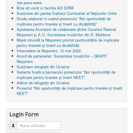
три раза ниже
Bine ați venit in familia AO SIRM
Susținere din partea Înaltului Comisariat al Națiunilor Unite
Studiu elaborat în cadrul proiectului ”Noi oportunități de
implicare pentru tinerele și tinerii cu dizabilități”
Aprobarea Acordului de colaborare dintre Consiliul Raional
Nisporeni şi A.O. Societatea Invalizilor din R. Moldova
Masă rotundă la Nisporeni privind oportunitățile de implicare
pentru tinerele și tinerii cu dizabilități
Întrevedere la Nisporeni, 12 mai 2022
Acord de parteneriat: Societatea Invalizilor – DASPF
Nisporeni
Susținem refugiații din Ucraina
Varianta finală a bannerului proiectului "Noi oportunități de
implicare pentru tinerele și tinerii NEET"
Alături de refugiații din Ucraina
Proiectul "Noi oportunități de implicare pentru tinerele și tinerii
NEET"
Login Form
Nume utilizator