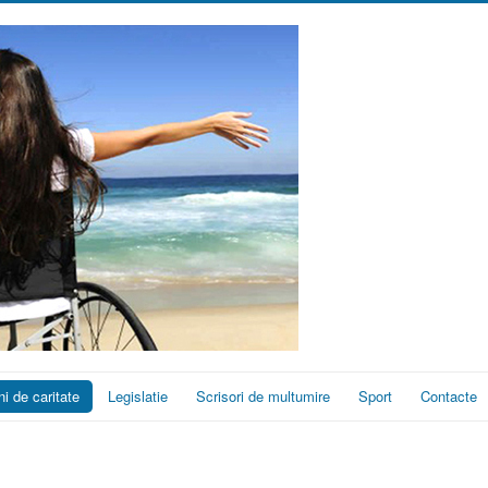
ni de caritate
Legislatie
Scrisori de multumire
Sport
Contacte