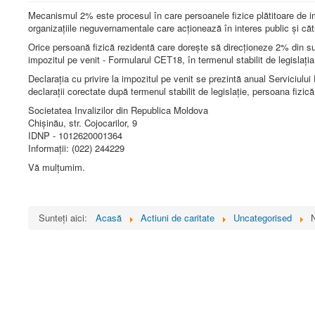
Mecanismul 2% este procesul în care persoanele fizice plătitoare de i
organizaţiile neguvernamentale care acţionează în interes public şi către
Orice persoană fizică rezidentă care dorește să direcționeze 2% din sum
impozitul pe venit - Formularul CET18, în termenul stabilit de legislaţia
Declarația cu privire la impozitul pe venit se prezintă anual Serviciului 
declaraţii corectate după termenul stabilit de legislaţie, persoana fizi
Societatea Invalizilor din Republica Moldova
Chișinău, str. Cojocarilor, 9
IDNP - 1012620001364
Informații: (022) 244229
Vă mulțumim.
Sunteți aici:
Acasă
Actiuni de caritate
Uncategorised
N