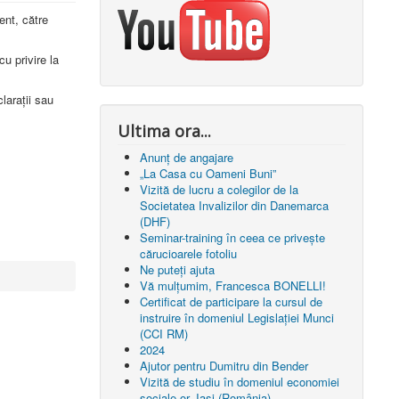
ent, către
u privire la
claraţii sau
Ultima ora...
Anunț de angajare
„La Casa cu Oameni Buni”
Vizită de lucru a colegilor de la
Societatea Invalizilor din Danemarca
(DHF)
Seminar-training în ceea ce privește
cărucioarele fotoliu
Ne puteți ajuta
Vă mulțumim, Francesca BONELLI!
Certificat de participare la cursul de
instruire în domeniul Legislației Munci
(CCI RM)
2024
Ajutor pentru Dumitru din Bender
Vizită de studiu în domeniul economiei
sociale or. Iași (România)