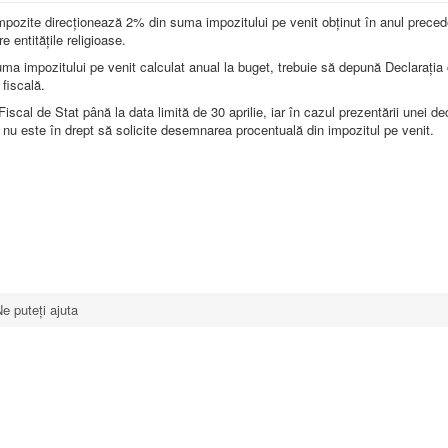
mpozite direcţionează 2% din suma impozitului pe venit obţinut în anul preced
 entitățile religioase.
a impozitului pe venit calculat anual la buget, trebuie să depună Declarația c
 fiscală.
Fiscal de Stat până la data limită de 30 aprilie, iar în cazul prezentării unei de
că nu este în drept să solicite desemnarea procentuală din impozitul pe venit.
e puteți ajuta