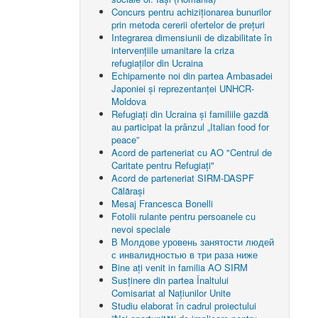
Concurs pentru achiziționarea bunurilor
prin metoda cererii ofertelor de prețuri
Integrarea dimensiunii de dizabilitate în
intervențiile umanitare la criza
refugiaților din Ucraina
Echipamente noi din partea Ambasadei
Japoniei și reprezentanței UNHCR-
Moldova
Refugiați din Ucraina și familiile gazdă
au participat la prânzul „Italian food for
peace”
Acord de parteneriat cu AO "Centrul de
Caritate pentru Refugiaţi"
Acord de parteneriat SIRM-DASPF
Călărași
Mesaj Francesca Bonelli
Fotolii rulante pentru persoanele cu
nevoi speciale
В Молдове уровень занятости людей
с инвалидностью в три раза ниже
Bine ați venit in familia AO SIRM
Susținere din partea Înaltului
Comisariat al Națiunilor Unite
Studiu elaborat în cadrul proiectului