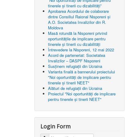
”Noi oportunități de implicare pentru
tinerele și tinerii cu dizabilități”
Aprobarea Acordului de colaborare
dintre Consiliul Raional Nisporeni şi
A.O. Societatea Invalizilor din R.
Moldova
Masă rotundă la Nisporeni privind
oportunitățile de implicare pentru
tinerele și tinerii cu dizabilități
Întrevedere la Nisporeni, 12 mai 2022
Acord de parteneriat: Societatea
Invalizilor – DASPF Nisporeni
Susținem refugiații din Ucraina
Varianta finală a bannerului proiectului
"Noi oportunități de implicare pentru
tinerele și tinerii NEET"
Alături de refugiații din Ucraina
Proiectul "Noi oportunități de implicare
pentru tinerele și tinerii NEET"
Login Form