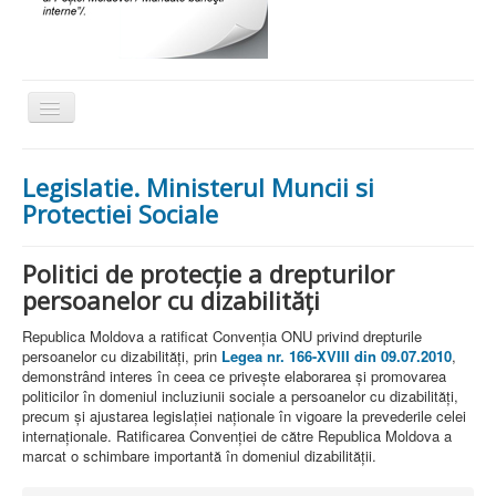
Comută
navigarea
Acasa
Legislatie. Ministerul Muncii si
Despre noi
Protectiei Sociale
Activitati
Politici de protecţie a drepturilor
Social
persoanelor cu dizabilităţi
Proiecte
Republica Moldova a ratificat Convenţia ONU privind drepturile
Actiuni de caritate
persoanelor cu dizabilităţi, prin
Legea nr. 166-XVIII din 09.07.2010
,
demonstrând interes în ceea ce priveşte elaborarea şi promovarea
Legislatie
politicilor în domeniul incluziunii sociale a persoanelor cu dizabilităţi,
precum şi ajustarea legislaţiei naţionale în vigoare la prevederile celei
Scrisori de multumire
internaţionale. Ratificarea Convenţiei de către Republica Moldova a
marcat o schimbare importantă în domeniul dizabilităţii.
Sport