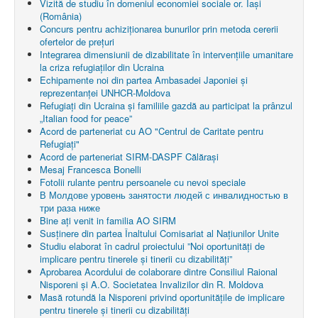
Vizită de studiu în domeniul economiei sociale or. Iași
(România)
Concurs pentru achiziționarea bunurilor prin metoda cererii
ofertelor de prețuri
Integrarea dimensiunii de dizabilitate în intervențiile umanitare
la criza refugiaților din Ucraina
Echipamente noi din partea Ambasadei Japoniei și
reprezentanței UNHCR-Moldova
Refugiați din Ucraina și familiile gazdă au participat la prânzul
„Italian food for peace”
Acord de parteneriat cu AO "Centrul de Caritate pentru
Refugiaţi"
Acord de parteneriat SIRM-DASPF Călărași
Mesaj Francesca Bonelli
Fotolii rulante pentru persoanele cu nevoi speciale
В Молдове уровень занятости людей с инвалидностью в
три раза ниже
Bine ați venit in familia AO SIRM
Susținere din partea Înaltului Comisariat al Națiunilor Unite
Studiu elaborat în cadrul proiectului ”Noi oportunități de
implicare pentru tinerele și tinerii cu dizabilități”
Aprobarea Acordului de colaborare dintre Consiliul Raional
Nisporeni şi A.O. Societatea Invalizilor din R. Moldova
Masă rotundă la Nisporeni privind oportunitățile de implicare
pentru tinerele și tinerii cu dizabilități