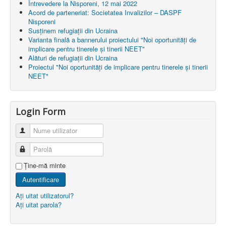
Întrevedere la Nisporeni, 12 mai 2022
Acord de parteneriat: Societatea Invalizilor – DASPF
Nisporeni
Susținem refugiații din Ucraina
Varianta finală a bannerului proiectului "Noi oportunități de
implicare pentru tinerele și tinerii NEET"
Alături de refugiații din Ucraina
Proiectul "Noi oportunități de implicare pentru tinerele și tinerii
NEET"
Login Form
Nume utilizator
Parolă
Ţine-mă minte
Autentificare
Aţi uitat utilizatorul?
Aţi uitat parola?