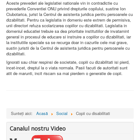
Aceste prevederi ale legislatiei nationale vin in contradictie cu
prevederile Conventiei ONU privind drepturile copilului, sustine Ion
Ciubotarica, jurist la Centrul de asistenta juridica pentru persoanele cu
dizabilitati. Pentru ca legislatia in domeniu este extrem de permisiva,
unii directori refuza scolarizarea copiilor cu dizabilitati. Legislatia in
domeniul educatiei trebuie sa dea prioritate institutiilor de invatamint
general in procesul de educare si instruire a copiilor cu dizabilitati, iar
la institutiile speciale sa se recurga doar in cazurile cele mai grave,
sustin juristii de la Centrul de asistenta juridica pentru persoanele cu
dizabilitati.
Ignorati sau chiar respinsi de societate, copiii cu dizabilitati isi pierd,
incet-incet, dreptul la o viata normala. Pasii facuti de autoritati sunt
atit de marunti, incit riscam sa mai pierdem o generatie de copii.
Sunteți aici:
Acasă
Social
Copii cu disabilitati
Canalul nostru Video