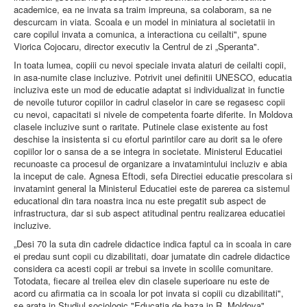
academice, ea ne invata sa traim impreuna, sa colaboram, sa ne
descurcam in viata. Scoala e un model in miniatura al societatii in
care copilul invata a comunica, a interactiona cu ceilalti", spune
Viorica Cojocaru, director executiv la Centrul de zi „Speranta".
In toata lumea, copiii cu nevoi speciale invata alaturi de ceilalti copii,
in asa-numite clase incluzive. Potrivit unei definitii UNESCO, educatia
incluziva este un mod de educatie adaptat si individualizat in functie
de nevoile tuturor copiilor in cadrul claselor in care se regasesc copii
cu nevoi, capacitati si nivele de competenta foarte diferite. In Moldova
clasele incluzive sunt o raritate. Putinele clase existente au fost
deschise la insistenta si cu efortul parintilor care au dorit sa le ofere
copiilor lor o sansa de a se integra in societate. Ministerul Educatiei
recunoaste ca procesul de organizare a invatamintului incluziv e abia
la inceput de cale. Agnesa Eftodi, sefa Directiei educatie prescolara si
invatamint general la Ministerul Educatiei este de parerea ca sistemul
educational din tara noastra inca nu este pregatit sub aspect de
infrastructura, dar si sub aspect atitudinal pentru realizarea educatiei
incluzive.
„Desi 70 la suta din cadrele didactice indica faptul ca in scoala in care
ei predau sunt copii cu dizabilitati, doar jumatate din cadrele didactice
considera ca acesti copii ar trebui sa invete in scolile comunitare.
Totodata, fiecare al treilea elev din clasele superioare nu este de
acord cu afirmatia ca in scoala lor pot invata si copiii cu dizabilitati",
se arata in Studiul sociologic "Educatia de baza in R. Moldova"