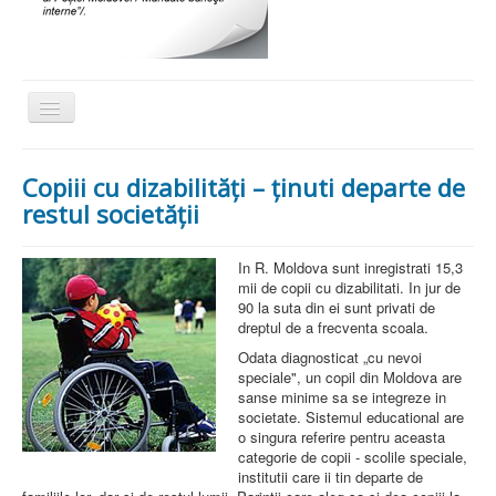
Comută
navigarea
Acasa
Copiii cu dizabilităţi – ţinuti departe de
Despre noi
restul societăţii
Activitati
In R. Moldova sunt inregistrati 15,3
Social
mii de copii cu dizabilitati. In jur de
90 la suta din ei sunt privati de
Proiecte
dreptul de a frecventa scoala.
Actiuni de caritate
Odata diagnosticat „cu nevoi
speciale", un copil din Moldova are
Legislatie
sanse minime sa se integreze in
societate. Sistemul educational are
Scrisori de multumire
o singura referire pentru aceasta
categorie de copii - scolile speciale,
Sport
institutii care ii tin departe de