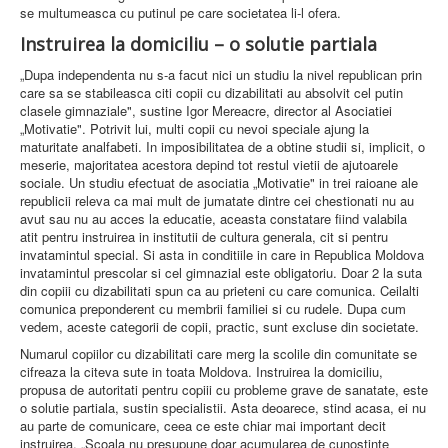
se multumeasca cu putinul pe care societatea li-l ofera.
Instruirea la domiciliu – o solutie partiala
„Dupa independenta nu s-a facut nici un studiu la nivel republican prin
care sa se stabileasca citi copii cu dizabilitati au absolvit cel putin
clasele gimnaziale", sustine Igor Mereacre, director al Asociatiei
„Motivatie". Potrivit lui, multi copii cu nevoi speciale ajung la
maturitate analfabeti. In imposibilitatea de a obtine studii si, implicit, o
meserie, majoritatea acestora depind tot restul vietii de ajutoarele
sociale. Un studiu efectuat de asociatia „Motivatie" in trei raioane ale
republicii releva ca mai mult de jumatate dintre cei chestionati nu au
avut sau nu au acces la educatie, aceasta constatare fiind valabila
atit pentru instruirea in institutii de cultura generala, cit si pentru
invatamintul special. Si asta in conditiile in care in Republica Moldova
invatamintul prescolar si cel gimnazial este obligatoriu. Doar 2 la suta
din copiii cu dizabilitati spun ca au prieteni cu care comunica. Ceilalti
comunica preponderent cu membrii familiei si cu rudele. Dupa cum
vedem, aceste categorii de copii, practic, sunt excluse din societate.
Numarul copiilor cu dizabilitati care merg la scolile din comunitate se
cifreaza la citeva sute in toata Moldova. Instruirea la domiciliu,
propusa de autoritati pentru copiii cu probleme grave de sanatate, este
o solutie partiala, sustin specialistii. Asta deoarece, stind acasa, ei nu
au parte de comunicare, ceea ce este chiar mai important decit
instruirea. „Scoala nu presupune doar acumularea de cunostinte