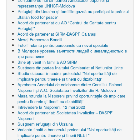
Echipamente noi din partea Ambasadei Japoniei și
reprezentanței UNHCR-Moldova
Refugiați din Ucraina și familiile gazdă au participat la prânzul
„Italian food for peace”
Acord de parteneriat cu AO "Centrul de Caritate pentru
Refugiaţi"
Acord de parteneriat SIRM-DASPF Călărași
Mesaj Francesca Bonelli
Fotolii rulante pentru persoanele cu nevoi speciale
В Молдове уровень занятости людей с инвалидностью в
три раза ниже
Bine ați venit in familia AO SIRM
Susținere din partea Înaltului Comisariat al Națiunilor Unite
Studiu elaborat în cadrul proiectului ”Noi oportunități de
implicare pentru tinerele și tinerii cu dizabilități”
Aprobarea Acordului de colaborare dintre Consiliul Raional
Nisporeni şi A.O. Societatea Invalizilor din R. Moldova
Masă rotundă la Nisporeni privind oportunitățile de implicare
pentru tinerele și tinerii cu dizabilități
Întrevedere la Nisporeni, 12 mai 2022
Acord de parteneriat: Societatea Invalizilor – DASPF
Nisporeni
Susținem refugiații din Ucraina
Varianta finală a bannerului proiectului "Noi oportunități de
implicare pentru tinerele și tinerii NEET"