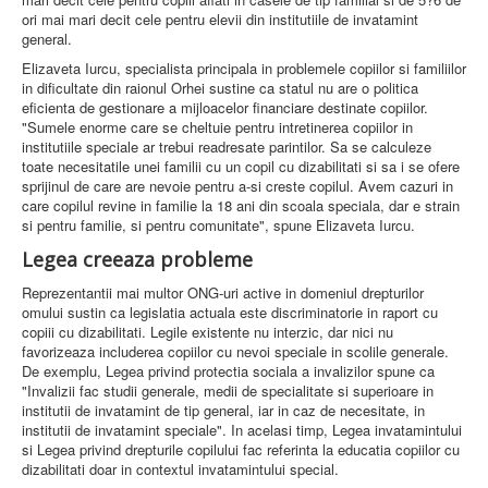
ori mai mari decit cele pentru elevii din institutiile de invatamint
general.
Elizaveta Iurcu, specialista principala in problemele copiilor si familiilor
in dificultate din raionul Orhei sustine ca statul nu are o politica
eficienta de gestionare a mijloacelor financiare destinate copiilor.
"Sumele enorme care se cheltuie pentru intretinerea copiilor in
institutiile speciale ar trebui readresate parintilor. Sa se calculeze
toate necesitatile unei familii cu un copil cu dizabilitati si sa i se ofere
sprijinul de care are nevoie pentru a-si creste copilul. Avem cazuri in
care copilul revine in familie la 18 ani din scoala speciala, dar e strain
si pentru familie, si pentru comunitate", spune Elizaveta Iurcu.
Legea creeaza probleme
Reprezentantii mai multor ONG-uri active in domeniul drepturilor
omului sustin ca legislatia actuala este discriminatorie in raport cu
copiii cu dizabilitati. Legile existente nu interzic, dar nici nu
favorizeaza includerea copiilor cu nevoi speciale in scolile generale.
De exemplu, Legea privind protectia sociala a invalizilor spune ca
"Invalizii fac studii generale, medii de specialitate si superioare in
institutii de invatamint de tip general, iar in caz de necesitate, in
institutii de invatamint speciale". In acelasi timp, Legea invatamintului
si Legea privind drepturile copilului fac referinta la educatia copiilor cu
dizabilitati doar in contextul invatamintului special.