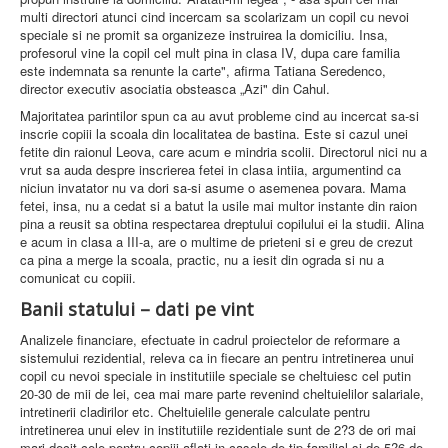
multi directori atunci cind incercam sa scolarizam un copil cu nevoi
speciale si ne promit sa organizeze instruirea la domiciliu. Insa,
profesorul vine la copil cel mult pina in clasa IV, dupa care familia
este indemnata sa renunte la carte", afirma Tatiana Seredenco,
director executiv asociatia obsteasca „Azi" din Cahul.
Majoritatea parintilor spun ca au avut probleme cind au incercat sa-si
inscrie copiii la scoala din localitatea de bastina. Este si cazul unei
fetite din raionul Leova, care acum e mindria scolii. Directorul nici nu a
vrut sa auda despre inscrierea fetei in clasa intiia, argumentind ca
niciun invatator nu va dori sa-si asume o asemenea povara. Mama
fetei, insa, nu a cedat si a batut la usile mai multor instante din raion
pina a reusit sa obtina respectarea dreptului copilului ei la studii. Alina
e acum in clasa a III-a, are o multime de prieteni si e greu de crezut
ca pina a merge la scoala, practic, nu a iesit din ograda si nu a
comunicat cu copiii.
Banii statului – dati pe vint
Analizele financiare, efectuate in cadrul proiectelor de reformare a
sistemului rezidential, releva ca in fiecare an pentru intretinerea unui
copil cu nevoi speciale in institutiile speciale se cheltuiesc cel putin
20-30 de mii de lei, cea mai mare parte revenind cheltuielilor salariale,
intretinerii cladirilor etc. Cheltuielile generale calculate pentru
intretinerea unui elev in institutiile rezidentiale sunt de 2?3 de ori mai
mari decit cele pentru copiii aflati in casele de tip familial si de 5?6 de