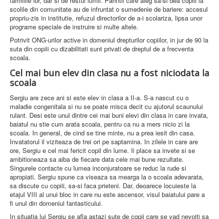
familiile lor, dar si de restul lumii. Parintii care aleg sa-si dea copiii la
Contacte
scolile din comunitate au de infruntat o sumedenie de bariere: accesul
propriu-zis in institutie, refuzul directorilor de a-i scolariza, lipsa unor
programe speciale de instruire si multe altele.
Potrivit ONG-urilor active in domeniul drepturilor copiilor, in jur de 90 la
suta din copiii cu dizabilitati sunt privati de dreptul de a frecventa
scoala.
Cel mai bun elev din clasa nu a fost niciodata la
scoala
Sergiu are zece ani si este elev in clasa a II-a. S-a nascut cu o
maladie congenitala si nu se poate misca decit cu ajutorul scaunului
rulant. Desi este unul dintre cei mai buni elevi din clasa in care invata,
baiatul nu stie cum arata scoala, pentru ca nu a mers nicio zi la
scoala. In general, de cind se tine minte, nu a prea iesit din casa.
Invatatorul il viziteaza de trei ori pe saptamina. In zilele in care are
ore, Sergiu e cel mai fericit copil din lume. Ii place sa invete si se
ambitioneaza sa aiba de fiecare data cele mai bune rezultate.
Singurele contacte cu lumea inconjuratoare se reduc la rude si
apropiati. Sergiu spune ca viseaza sa mearga la o scoala adevarata,
sa discute cu copiii, sa-si faca prieteni. Dar, deoarece locuieste la
etajul VIII al unui bloc in care nu este ascensor, visul baiatului pare a
fi unul din domeniul fantasticului.
In situatia lui Sergiu se afla astazi sute de copii care se vad nevoiti sa