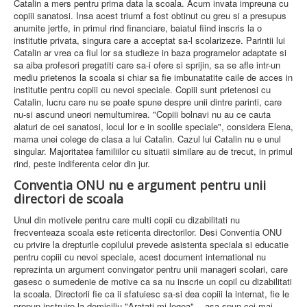
Catalin a mers pentru prima data la scoala. Acum invata impreuna cu
copiii sanatosi. Insa acest triumf a fost obtinut cu greu si a presupus
anumite jertfe, in primul rind financiare, baiatul fiind inscris la o
institutie privata, singura care a acceptat sa-l scolarizeze. Parintii lui
Catalin ar vrea ca fiul lor sa studieze in baza programelor adaptate si
sa aiba profesori pregatiti care sa-i ofere si sprijin, sa se afle intr-un
mediu prietenos la scoala si chiar sa fie imbunatatite caile de acces in
institutie pentru copiii cu nevoi speciale. Copiii sunt prietenosi cu
Catalin, lucru care nu se poate spune despre unii dintre parinti, care
nu-si ascund uneori nemultumirea. "Copiii bolnavi nu au ce cauta
alaturi de cei sanatosi, locul lor e in scolile speciale", considera Elena,
mama unei colege de clasa a lui Catalin. Cazul lui Catalin nu e unul
singular. Majoritatea familiilor cu situatii similare au de trecut, in primul
rind, peste indiferenta celor din jur.
Conventia ONU nu e argument pentru unii
directori de scoala
Unul din motivele pentru care multi copii cu dizabilitati nu
frecventeaza scoala este reticenta directorilor. Desi Conventia ONU
cu privire la drepturile copilului prevede asistenta speciala si educatie
pentru copiii cu nevoi speciale, acest document international nu
reprezinta un argument convingator pentru unii manageri scolari, care
gasesc o sumedenie de motive ca sa nu inscrie un copil cu dizabilitati
la scoala. Directorii fie ca ii sfatuiesc sa-si dea copiii la internat, fie le
propun instruire la domiciliu."Aratati-mi legea", - asa spun cei mai