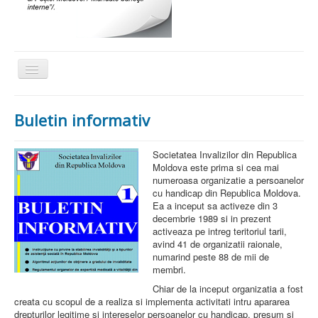
Comută
navigarea
Acasa
Buletin informativ
Despre noi
Activitati
Societatea Invalizilor din Republica
Moldova este prima si cea mai
Social
numeroasa organizatie a persoanelor
cu handicap din Republica Moldova.
Proiecte
Ea a inceput sa activeze din 3
decembrie 1989 si in prezent
Actiuni de caritate
activeaza pe intreg teritoriul tarii,
avind 41 de organizatii raionale,
Legislatie
numarind peste 88 de mii de
membri.
Scrisori de multumire
Chiar de la inceput organizatia a fost
Sport
creata cu scopul de a realiza si implementa activitati intru apararea
drepturilor legitime si intereselor persoanelor cu handicap, presum si