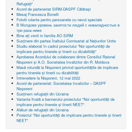
Refugiaţi"
Acord de parteneriat SIRM-DASPF Călărași
Mesaj Francesca Bonelli
Fotolii rulante pentru persoanele cu nevoi speciale
В Молдове уровень занятости людей с инвалидностью в
три раза ниже
Bine ați venit in familia AO SIRM
Susținere din partea Înaltului Comisariat al Națiunilor Unite
Studiu elaborat în cadrul proiectului ”Noi oportunități de
implicare pentru tinerele și tinerii cu dizabilități”
Aprobarea Acordului de colaborare dintre Consiliul Raional
Nisporeni şi A.O. Societatea Invalizilor din R. Moldova
Masă rotundă la Nisporeni privind oportunitățile de implicare
pentru tinerele și tinerii cu dizabilități
Întrevedere la Nisporeni, 12 mai 2022
Acord de parteneriat: Societatea Invalizilor – DASPF
Nisporeni
Susținem refugiații din Ucraina
Varianta finală a bannerului proiectului "Noi oportunități de
implicare pentru tinerele și tinerii NEET"
Alături de refugiații din Ucraina
Proiectul "Noi oportunități de implicare pentru tinerele și tinerii
NEET"