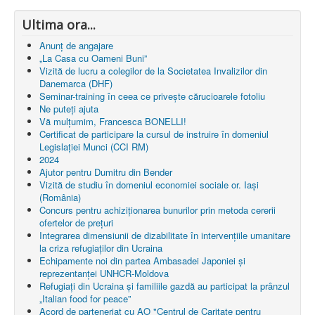
Ultima ora...
Anunț de angajare
„La Casa cu Oameni Buni”
Vizită de lucru a colegilor de la Societatea Invalizilor din
Danemarca (DHF)
Seminar-training în ceea ce privește cărucioarele fotoliu
Ne puteți ajuta
Vă mulțumim, Francesca BONELLI!
Certificat de participare la cursul de instruire în domeniul
Legislației Munci (CCI RM)
2024
Ajutor pentru Dumitru din Bender
Vizită de studiu în domeniul economiei sociale or. Iași
(România)
Concurs pentru achiziționarea bunurilor prin metoda cererii
ofertelor de prețuri
Integrarea dimensiunii de dizabilitate în intervențiile umanitare
la criza refugiaților din Ucraina
Echipamente noi din partea Ambasadei Japoniei și
reprezentanței UNHCR-Moldova
Refugiați din Ucraina și familiile gazdă au participat la prânzul
„Italian food for peace”
Acord de parteneriat cu AO "Centrul de Caritate pentru