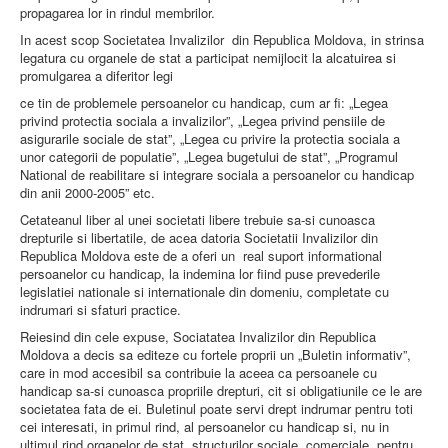
Contacte
propagarea lor in rindul membrilor.
In acest scop Societatea Invalizilor din Republica Moldova, in strinsa
legatura cu organele de stat a participat nemijlocit la alcatuirea si
promulgarea a diferitor legi
ce tin de problemele persoanelor cu handicap, cum ar fi: „Legea
privind protectia sociala a invalizilor”, „Legea privind pensiile de
asigurarile sociale de stat”, „Legea cu privire la protectia sociala a
unor categorii de populatie”, „Legea bugetului de stat”, „Programul
National de reabilitare si integrare sociala a persoanelor cu handicap
din anii 2000-2005” etc.
Cetateanul liber al unei societati libere trebuie sa-si cunoasca
drepturile si libertatile, de acea datoria Societatii Invalizilor din
Republica Moldova este de a oferi un real suport informational
persoanelor cu handicap, la indemina lor fiind puse prevederile
legislatiei nationale si internationale din domeniu, completate cu
indrumari si sfaturi practice.
Reiesind din cele expuse, Sociatatea Invalizilor din Republica
Moldova a decis sa editeze cu fortele proprii un „Buletin informativ”,
care in mod accesibil sa contribuie la aceea ca persoanele cu
handicap sa-si cunoasca propriile drepturi, cit si obligatiunile ce le are
societatea fata de ei. Buletinul poate servi drept indrumar pentru toti
cei interesati, in primul rind, al persoanelor cu handicap si, nu in
ultimul rind organelor de stat, structurilor sociale, comerciale, pentru