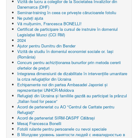
Vizită de lucru a colegilor de la Societatea Invalizilor din
Danemarca (DHF)
Seminar-training în ceea ce privește cărucioarele fotoliu
Ne puteți ajuta
Vă mulțumim, Francesca BONELLI!
Certificat de participare la cursul de instruire în domeniul
Legislației Munci (CCI RM)
2024
Ajutor pentru Dumitru din Bender
Vizită de studiu în domeniul economiei sociale or. Iași
(România)
Concurs pentru achiziționarea bunurilor prin metoda cererii
ofertelor de prețuri
Integrarea dimensiunii de dizabilitate în intervențiile umanitare
la criza refugiaților din Ucraina
Echipamente noi din partea Ambasadei Japoniei și
reprezentanței UNHCR-Moldova
Refugiați din Ucraina și familiile gazdă au participat la prânzul
„Italian food for peace”
Acord de parteneriat cu AO "Centrul de Caritate pentru
Refugiaţi"
Acord de parteneriat SIRM-DASPF Călărași
Mesaj Francesca Bonelli
Fotolii rulante pentru persoanele cu nevoi speciale
В Молдове уровень занятости людей с инвалидностью в