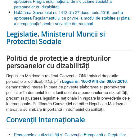
aprobarea Programului național de incluziune socială a
Contacte
persoanelor cu dizabilități
Hotărârea Guvernului nr. 1413 din 27 decembrie 2016, pentru
aprobarea Regulamentului cu privire la modul de stabilire şi plată
a compensaţiei pentru serviciile de transport
Legislatie. Ministerul Muncii si
Protectiei Sociale
Politici de protecţie a drepturilor
persoanelor cu dizabilităţi
Republica Moldova a ratificat Convenţia ONU privind drepturile
persoanelor cu dizabilităţi, prin
Legea nr. 166-XVIII din 09.07.2010
,
demonstrând interes în ceea ce priveşte elaborarea şi promovarea
politicilor în domeniul incluziunii sociale a persoanelor cu dizabilităţi,
precum şi ajustarea legislaţiei naţionale în vigoare la prevederile celei
internaţionale. Ratificarea Convenţiei de către Republica Moldova a
marcat o schimbare importantă în domeniul dizabilităţii.
Convenţii internaţionale
Persoanele cu dizabilități și Convenția Europeană a Drepturilor