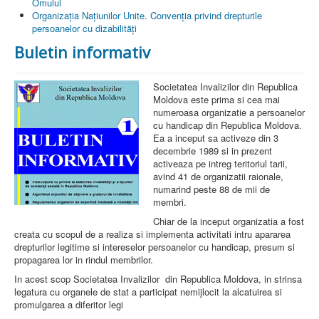
Omului
Organizaţia Naţiunilor Unite. Convenţia privind drepturile
persoanelor cu dizabilităţi
Buletin informativ
Societatea Invalizilor din Republica
Moldova este prima si cea mai
numeroasa organizatie a persoanelor
cu handicap din Republica Moldova.
Ea a inceput sa activeze din 3
decembrie 1989 si in prezent
activeaza pe intreg teritoriul tarii,
avind 41 de organizatii raionale,
numarind peste 88 de mii de
membri.
Chiar de la inceput organizatia a fost
creata cu scopul de a realiza si implementa activitati intru apararea
drepturilor legitime si intereselor persoanelor cu handicap, presum si
propagarea lor in rindul membrilor.
In acest scop Societatea Invalizilor din Republica Moldova, in strinsa
legatura cu organele de stat a participat nemijlocit la alcatuirea si
promulgarea a diferitor legi