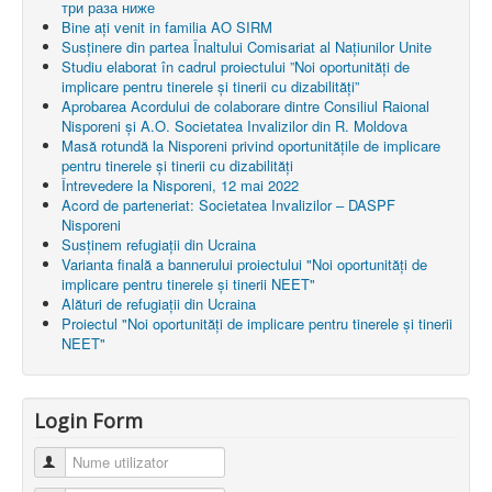
три раза ниже
Bine ați venit in familia AO SIRM
Susținere din partea Înaltului Comisariat al Națiunilor Unite
Studiu elaborat în cadrul proiectului ”Noi oportunități de
implicare pentru tinerele și tinerii cu dizabilități”
Aprobarea Acordului de colaborare dintre Consiliul Raional
Nisporeni şi A.O. Societatea Invalizilor din R. Moldova
Masă rotundă la Nisporeni privind oportunitățile de implicare
pentru tinerele și tinerii cu dizabilități
Întrevedere la Nisporeni, 12 mai 2022
Acord de parteneriat: Societatea Invalizilor – DASPF
Nisporeni
Susținem refugiații din Ucraina
Varianta finală a bannerului proiectului "Noi oportunități de
implicare pentru tinerele și tinerii NEET"
Alături de refugiații din Ucraina
Proiectul "Noi oportunități de implicare pentru tinerele și tinerii
NEET"
Login Form
Nume utilizator