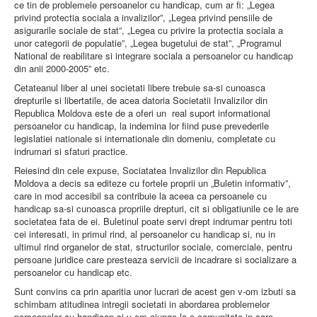
ce tin de problemele persoanelor cu handicap, cum ar fi: „Legea
privind protectia sociala a invalizilor”, „Legea privind pensiile de
asigurarile sociale de stat”, „Legea cu privire la protectia sociala a
unor categorii de populatie”, „Legea bugetului de stat”, „Programul
National de reabilitare si integrare sociala a persoanelor cu handicap
din anii 2000-2005” etc.
Cetateanul liber al unei societati libere trebuie sa-si cunoasca
drepturile si libertatile, de acea datoria Societatii Invalizilor din
Republica Moldova este de a oferi un real suport informational
persoanelor cu handicap, la indemina lor fiind puse prevederile
legislatiei nationale si internationale din domeniu, completate cu
indrumari si sfaturi practice.
Reiesind din cele expuse, Sociatatea Invalizilor din Republica
Moldova a decis sa editeze cu fortele proprii un „Buletin informativ”,
care in mod accesibil sa contribuie la aceea ca persoanele cu
handicap sa-si cunoasca propriile drepturi, cit si obligatiunile ce le are
societatea fata de ei. Buletinul poate servi drept indrumar pentru toti
cei interesati, in primul rind, al persoanelor cu handicap si, nu in
ultimul rind organelor de stat, structurilor sociale, comerciale, pentru
persoane juridice care presteaza servicii de incadrare si socializare a
persoanelor cu handicap etc.
Sunt convins ca prin aparitia unor lucrari de acest gen v-om izbuti sa
schimbam atitudinea intregii societati in abordarea problemelor
persoanelor cu handicap si v-om ajunge la o comunitate in care