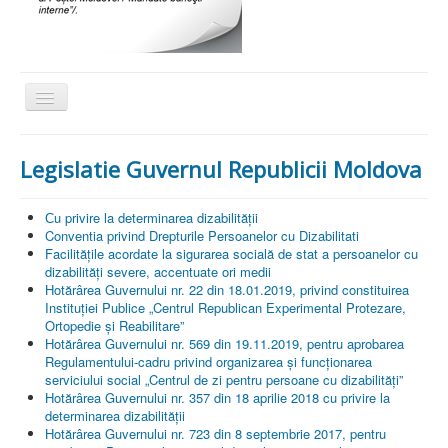
Comută
navigarea
Acasa
Legislatie Guvernul Republicii Moldova
Despre noi
Activitati
Сu privire la determinarea dizabilității
Conventia privind Drepturile Persoanelor cu Dizabilitati
Social
Facilitățile acordate la sigurarea socială de stat a persoanelor cu
dizabilităţi severe, accentuate ori medii
Proiecte
Hotărârea Guvernului nr. 22 din 18.01.2019, privind constituirea
Instituției Publice „Centrul Republican Experimental Protezare,
Actiuni de caritate
Ortopedie și Reabilitare”
Hotărârea Guvernului nr. 569 din 19.11.2019, pentru aprobarea
Legislatie
Regulamentului-cadru privind organizarea și funcționarea
serviciului social „Centrul de zi pentru persoane cu dizabilități”
Scrisori de multumire
Hotărârea Guvernului nr. 357 din 18 aprilie 2018 cu privire la
determinarea dizabilității
Sport
Hotărârea Guvernului nr. 723 din 8 septembrie 2017, pentru