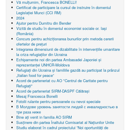
Vă mulțumim, Francesca BONELLI!
Certificat de participare la cursul de instruire în domeniul
Legislației Munci (CCI RM)
2024
Ajutor pentru Dumitru din Bender
Vizită de studiu în domeniul economiei sociale or. Iași
(România)
Concurs pentru achiziționarea bunurilor prin metoda cererii
ofertelor de prețuri
Integrarea dimensiunii de dizabilitate în intervențiile umanitare
la criza refugiaților din Ucraina
Echipamente noi din partea Ambasadei Japoniei și
reprezentanței UNHCR-Moldova
Refugiați din Ucraina și familiile gazdă au participat la prânzul
„Italian food for peace”
Acord de parteneriat cu AO "Centrul de Caritate pentru
Refugiaţi"
Acord de parteneriat SIRM-DASPF Călărași
Mesaj Francesca Bonelli
Fotolii rulante pentru persoanele cu nevoi speciale
В Молдове уровень занятости людей с инвалидностью в
три раза ниже
Bine ați venit in familia AO SIRM
Susținere din partea Înaltului Comisariat al Națiunilor Unite
Studiu elaborat în cadrul proiectului ”Noi oportunități de