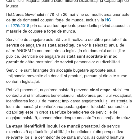
Consiliului Național pentru Determinarea Dizabilității şi Capacității de
Contacte
Muncă.
Hotărârea Guvernului nr.78 din 26 mai vine cu modificarea unor acte
ce țin de domeniul ocupării forței de muncă, inclusiv la
HG
nr.1276/2018
prin care au fost aprobate procedurile privind accesul la
măsurile de ocupare a forței de muncă.
Serviciile de angajare asistată vor fi realizate de către prestatorii de
servicii de angajare asistată acreditați, ce vor fi selectați anual de
către ANOFM în conformitate cu legislaţia din domeniul achiziţiilor
publice. Serviciile de angajare asistată
sunt acordate în mod
gratuit
de către prestatorii de servicii persoanelor cu dizabilități.
Serviciile sunt finanţate din alocațiile bugetare aprobate anual,
mijloacele provenite din donații și granturi, precum și din alte surse
conform legislației.
Potrivit procedurii, angajarea asistată prevede
cinci etape
: stabilirea
contactului și implicarea beneficiarului; elaborarea profilului vocațional;
identificarea locului de muncă; implicarea angajatorului și asistența la
locul de muncă și monitorizarea postangajare. Totodată, șomerul cu
dizabilități este în drept să refuze beneficierea de serviciile de
angajare asistată, consemnând despre aceasta în declarația de refuz.
La etapa identificării locului de muncă
prestatorul de servicii
examinează aptitudinile și abilitățile beneficiarului din perspectiva
relevanței lor și a cerințelor de pe piața muncii, asigurând legătura