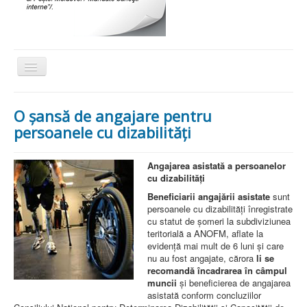
Comută
navigarea
Acasa
O şansă de angajare pentru
Despre noi
persoanele cu dizabilităţi
Activitati
Angajarea asistată a persoanelor
Social
cu dizabilități
Proiecte
Beneficiarii angajării asistate
sunt
persoanele cu dizabilități înregistrate
Actiuni de caritate
cu statut de șomeri la subdiviziunea
teritorială a ANOFM, aflate la
Legislatie
evidență mai mult de 6 luni și care
nu au fost angajate, cărora
li se
Scrisori de multumire
recomandă încadrarea în câmpul
muncii
și beneficierea de angajarea
Sport
asistată conform concluziilor